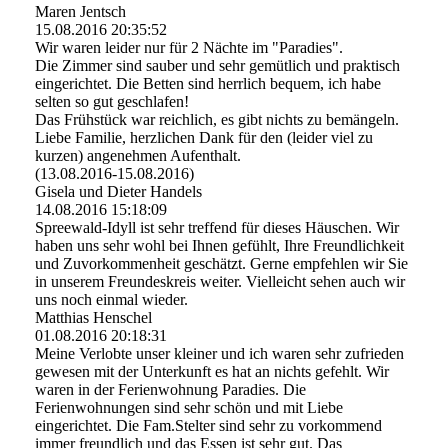
Maren Jentsch
15.08.2016
20:35:52
Wir waren leider nur für 2 Nächte im "Paradies".
Die Zimmer sind sauber und sehr gemütlich und praktisch
eingerichtet. Die Betten sind herrlich bequem, ich habe
selten so gut geschlafen!
Das Frühstück war reichlich, es gibt nichts zu bemängeln.
Liebe Familie, herzlichen Dank für den (leider viel zu
kurzen) angenehmen Aufenthalt.
(13.08.2016-15.08.2016)
Gisela und Dieter Handels
14.08.2016
15:18:09
Spreewald-Idyll ist sehr treffend für dieses Häuschen. Wir
haben uns sehr wohl bei Ihnen gefühlt, Ihre Freundlichkeit
und Zuvorkommenheit geschätzt. Gerne empfehlen wir Sie
in unserem Freundeskreis weiter. Vielleicht sehen auch wir
uns noch einmal wieder.
Matthias Henschel
01.08.2016
20:18:31
Meine Verlobte unser kleiner und ich waren sehr zufrieden
gewesen mit der Unterkunft es hat an nichts gefehlt. Wir
waren in der Ferienwohnung Paradies. Die
Ferienwohnungen sind sehr schön und mit Liebe
eingerichtet. Die Fam.Stelter sind sehr zu vorkommend
immer freundlich und das Essen ist sehr gut. Das