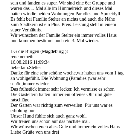
sein und fanden es super. Wir sind eine 6er Gruppe und
waren das 1. Mal alle im Himmelreich und dieses Mal
hatten wir die beiden Wohnungen Paradies und Spreeidyll.
Es fehlt bei Familie Stelter an nichts und auch die Nähe
zum Stadtkern ist ein Plus. Preis-Leistung steht in einem
super Verhältnis.
Wir wünschen der Familie Stelter ein immer volles Haus
und kommen bestimmt auch ein 3. Mal wieder.
LG die Burgen (Magdeburg )!
rene nemeth
16.08.2016
11:09:34
liebe fam.Stelter
Danke für eine sehr schöne woche,wir haben uns vom 1 tag
an wohlgefühlt. Die Wohnung (Paradies )war sehr
schön,immer wieder
Das frühstück immer sehr lecker. Ich vermisse es schon
Die Gasteltern hatten immer ein offenes Ohr und gute
ratschläge
Der Garten war richtig zum verweilen .Für uns war es
erholung pur.
Unser Hund fühlte sich auch ganz wohl.
Wir freuen uns schon auf das nächste mal.
Wir wünschen euch alles Gute und immer ein volles Haus
Liebe Grüße von uns drei